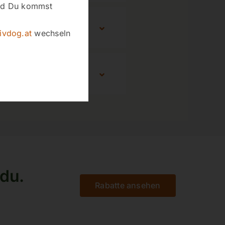
und Du kommst
ivdog.at
wechseln
 du.
Rabatte ansehen