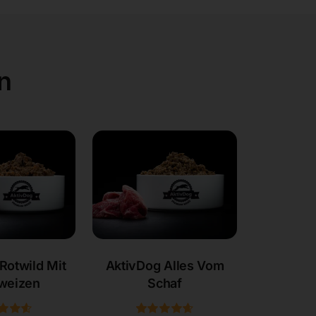
n
Rotwild Mit
AktivDog Alles Vom
weizen
Schaf