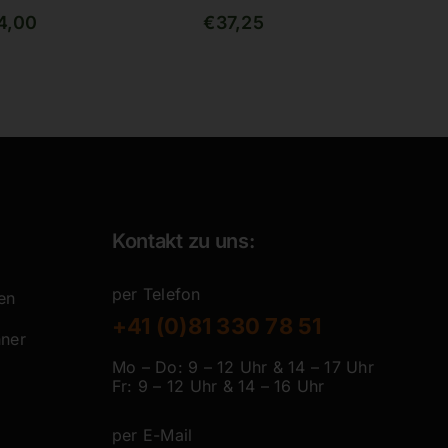
rtet
Bewertet
31
4,00
€
37,25
59
von
mit
4.65
von
sierend
5, basierend
auf
enbewertungen
Kundenbewertungen
Kontakt zu uns:
per Telefon
en
+41 (0)81 330 78 51
hner
Mo – Do: 9 – 12 Uhr & 14 – 17 Uhr
Fr: 9 – 12 Uhr & 14 – 16 Uhr
per E-Mail