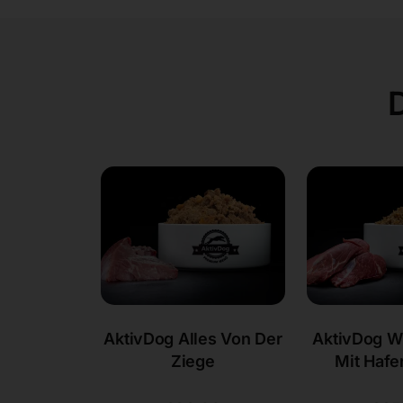
AktivDog Alles Von Der
AktivDog W
Ziege
Mit Hafe