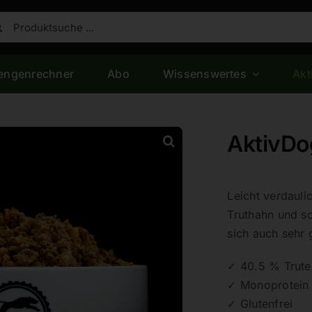
che
h:
engenrechner
Abo
Wissenswertes
Akt
AktivDo
Leicht verdauli
Truthahn und sc
sich auch sehr 
✓ 40.5 % Trute
✓ Monoprotein
✓ Glutenfrei