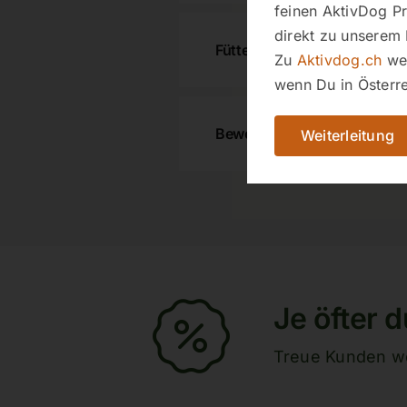
feinen AktivDog Pr
direkt zu unserem 
Fütterungsempfehlung
Zu
Aktivdog.ch
wec
wenn Du in Österre
Bewertungen
Weiterleitung
Je öfter d
Treue Kunden we