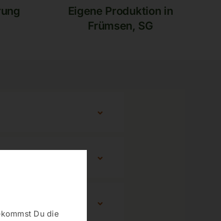
rung
Eigene Produktion in
Frümsen, SG
bekommst Du die