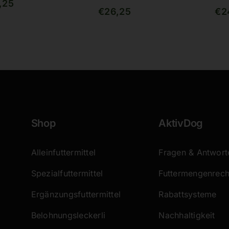
,25
Bewertet
37
Bewe
56
€
26,25
€
2
mit
4.86
von
mit
4.
5, basierend
5, ba
auf
auf
Kundenbewertungen
Kund
Shop
AktivDog
Alleinfuttermittel
Fragen & Antwort
Spezialfuttermittel
Futtermengenrec
Ergänzungsfuttermittel
Rabattsysteme
Belohnungsleckerli
Nachhaltigkeit