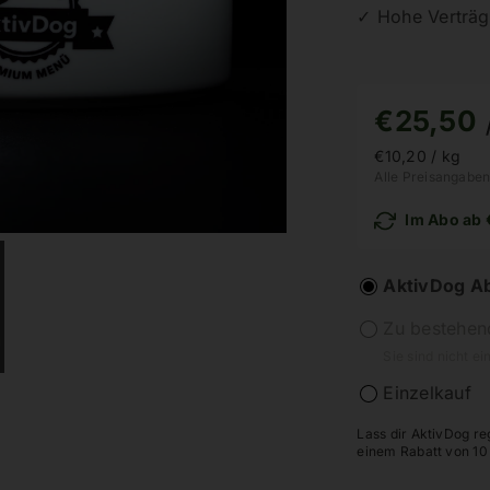
✓ Hohe Verträgl
€
25,50
€
10,20
/ kg
Alle Preisangaben
Im Abo ab
AktivDog A
Zu bestehen
Sie sind nicht ei
Einzelkauf
Lass dir AktivDog re
einem Rabatt von 10 