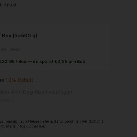
ichkeit
/ Box (5×500 g)
 inkl. MwSt.
€
22,95
/ Box — du sparst
€
2,55
pro Box
bo
10% Rabatt
dem AktivDog Abo hinzufügen
ngeloggt.
gelmässig nach Hause liefern, dafür belohnen wir dich mit
%. Mehr Infos gibt es hier.