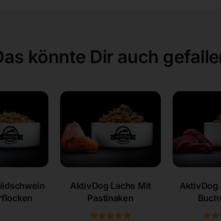
Das könnte Dir auch gefalle
ildschwein
AktivDog Lachs Mit
AktivDog 
rflocken
Pastinaken
Buch